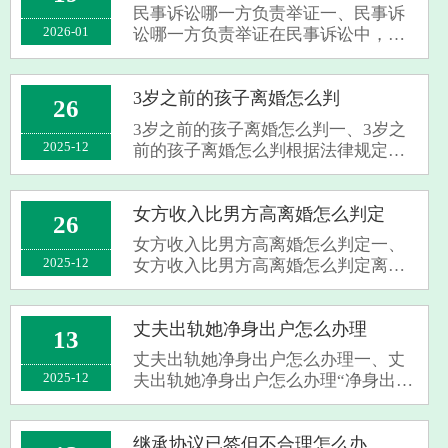
件及相关的基础材料，如双方身份证
民事诉讼哪一方负责举证一、民事诉
复印件以···
2026-01
讼哪一方负责举证在民事诉讼中，一
般遵循“谁主张，谁举证”的原则。即
当事人对自己提出的主张，有责任提
供证据。原告作为提起诉讼的一方，
3岁之前的孩子离婚怎么判
26
通常需要承担初步的举证责任，证明
3岁之前的孩子离婚怎么判一、3岁之
其诉讼···
2025-12
前的孩子离婚怎么判根据法律规定，
离婚时，不满两周岁的子女，以由母
亲直接抚养为原则。但这并非绝对，
存在特殊情况。比如母亲有下列情形
女方收入比男方高离婚怎么判定
26
之一的，父亲请求直接抚养的，人民
女方收入比男方高离婚怎么判定一、
法院应予···
2025-12
女方收入比男方高离婚怎么判定离婚
判定的影响因素众多，女方收入高于
男方，在不同判定事项里作用不同。
财产分割上，共同财产原则上均等
丈夫出轨她净身出户怎么办理
13
分。要是女方收入高且对财产积累贡
丈夫出轨她净身出户怎么办理一、丈
献大，或许···
2025-12
夫出轨她净身出户怎么办理“净身出
户”不是法律正规说法。想让出轨丈夫
少分或不分财产，书面约定很关键。
要是签了婚内财产协议，写明出轨方
继承协议已签但不合理怎么办