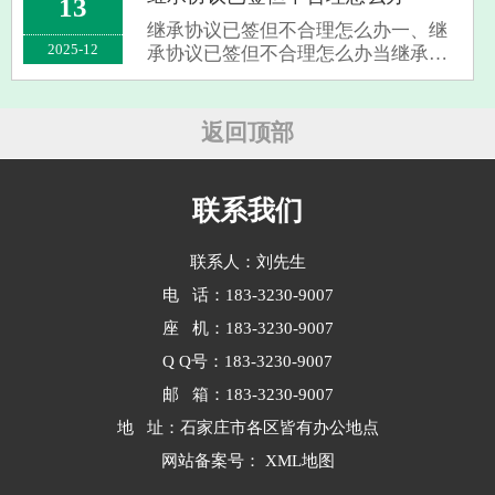
13
放弃财产，按协议办就行。协议得书
继承协议已签但不合理怎么办一、继
面、清···
2025-12
承协议已签但不合理怎么办当继承协
议已签署但被认为不合理时，可采取
以下步骤。首先，仔细研究协议的具
体条款，明确不合理之处所在。②可
返回顶部
以与签署协议的相关方进行坦诚的沟
通，以平···
联系我们
联系人：刘先生
电 话：183-3230-9007
座 机：183-3230-9007
Q Q号：183-3230-9007
邮 箱：183-3230-9007
地 址：石家庄市各区皆有办公地点
网站备案号：
XML地图