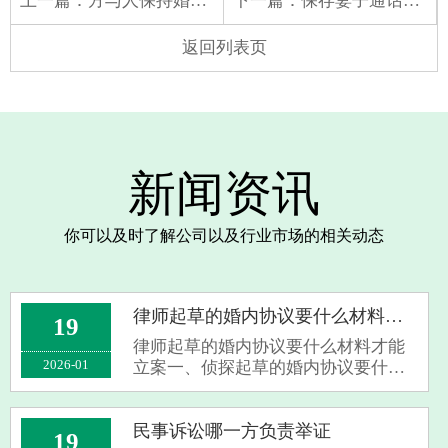
上一篇：
方与人保持婚外情，但又不同意与另一方离婚怎么办-
下一篇：
保存妻子通话单5年作婚外情证据打离婚官司
返回列表页
新闻资讯
你可以及时了解公司以及行业市场的相关动态
律师起草的婚内协议要什么材料才能立案
19
律师起草的婚内协议要什么材料才能
2026-01
立案一、侦探起草的婚内协议要什么
材料才能立案一般来说，侦探起草的
婚内协议本身通常作为证据材料用于
立案等法律程序。主要需提供协议原
民事诉讼哪一方负责举证
19